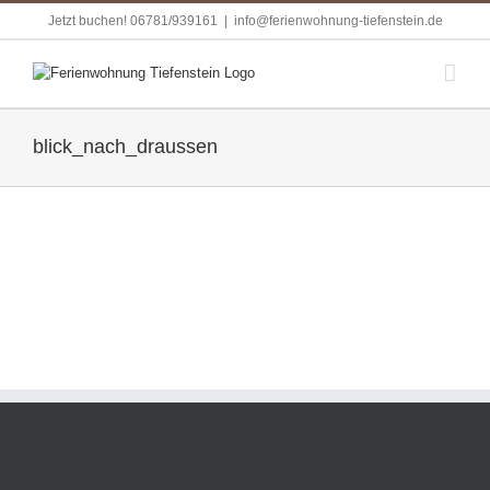
Skip
Jetzt buchen! 06781/939161
|
info@ferienwohnung-tiefenstein.de
to
content
blick_nach_draussen