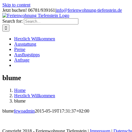
Skip to content
Jetzt buchen! 06781/939161
|
info@ferienwohnung-tiefenstein.de
Search for:
Herzlich Willkommen
Ausstattung
Preise
Ausflugstipps
Anfrage
blume
Home
Herzlich Willkommen
blume
blume
fewoadmin
2015-05-19T17:31:37+02:00
Copyright 2018 - Ferienwohnung Tiefenstein |
Impressum
|
Datenschu